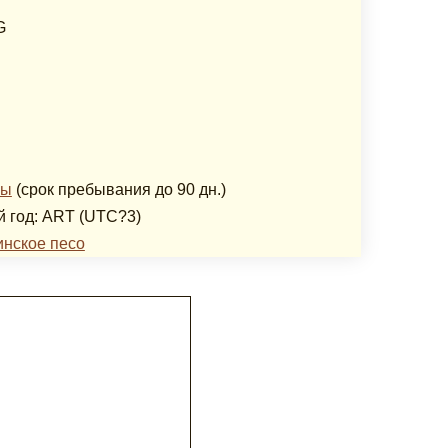
G
зы
(срок пребывания до 90 дн.)
й год: ART (UTC?3)
инское песо