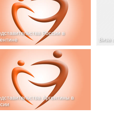
дставительства России в
ентине
Виза 
дставительства Аргентины в
ссии