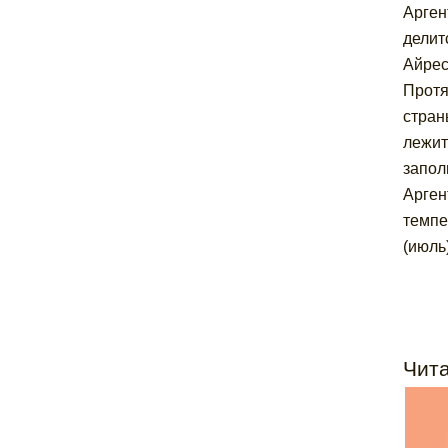
Арген
делит
Айрес
Протя
стран
лежит
запол
Арген
темпе
(июль
Чита