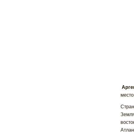
Арге
место
Стран
Земля
восто
Атлан