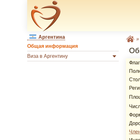
Аргентина
Общая информация
Об
Виза в Аргентину
Флаг
Полн
Сто
Реги
Пло
Числ
Фор
Дор
Чле