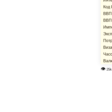
Инте
Код 
ВВП 
ВВП 
Импо
Эксп
Потр
Виза
Часо
Вал
👁
25k