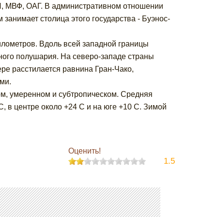
Н, МВФ, ОАГ. В административном отношении
 занимает столица этого государства - Буэнос-
илометров. Вдоль всей западной границы
ого полушария. На северо-западе страны
ре расстилается равнина Гран-Чако,
ми.
ом, умеренном и субтропическом. Средняя
, в центре около +24 С и на юге +10 С. Зимой
Оценить!
1.5