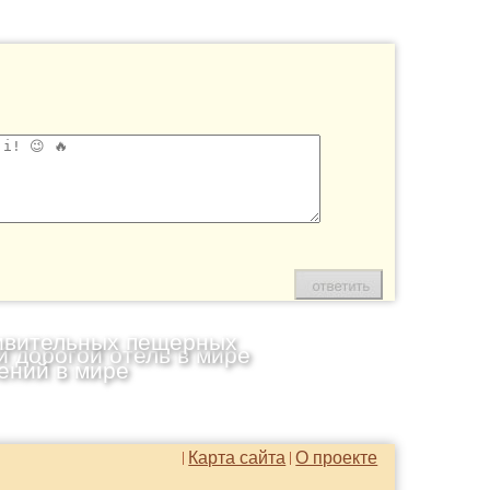
ивительных пещерных
 дорогой отель в мире
ений в мире
Карта сайта
О проекте