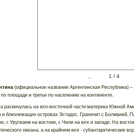
←
1
/
4
нтина
(официальное название Аргентинская Республика) 
 по площади и третье по населению на континенте.
а раскинулась на юго-восточной части материка Южной Аме
 и близлежащих островах Эстадос. Граничит с Боливией, П
ке, с Уругваем на востоке, с Чили на юге и западе. На вос
тического океана, а на крайнем юге - субантарктические во