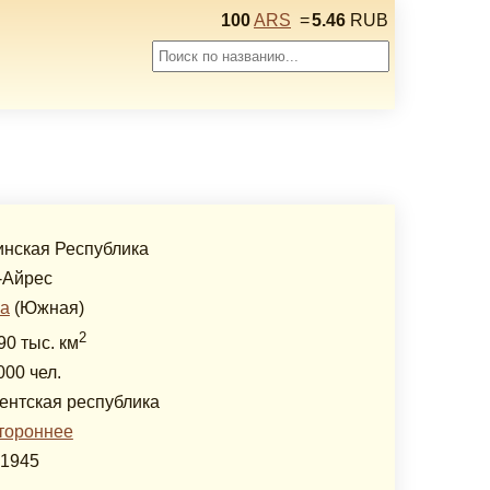
100
ARS
=
5.46
RUB
инская Республика
-Айрес
а
(Южная)
2
90 тыс. км
000 чел.
ентская республика
тороннее
.1945