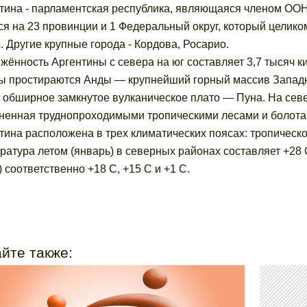
тина - парламентская республика, являющаяся членом ОО
ся на 23 провинции и 1 Федеральный округ, который целиком
. Другие крупные города - Кордова, Росарио.
жённость Аргентины с севера на юг составляет 3,7 тысяч к
ы простираются Анды — крупнейший горный массив Западн
 обширное замкнутое вулканическое плато — Пуна. На севе
ненная труднопроходимыми тропическими лесами и болота
тина расположена в трех климатических поясах: тропическ
ратура летом (январь) в северных районах составляет +28 С
) соответственно +18 С, +15 С и +1 С.
йте также: