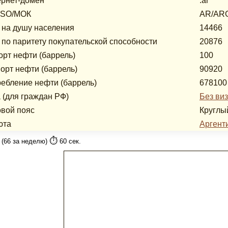
рнет-домен
.ar
ISO/МОК
AR/AR
на душу населения
14466
по паритету покупательской способности
20876
рт нефти (баррель)
100
орт нефти (баррель)
90920
ебление нефти (баррель)
678100
 (для граждан РФ)
Без ви
вой пояс
Круглы
юта
Аргент
⏱️
 (66 за неделю)
60 сек.