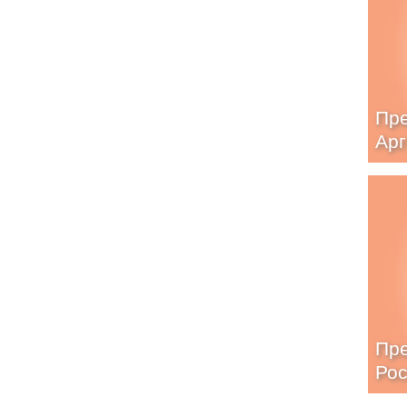
Пре
Арг
Пре
Ро