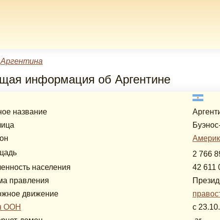
»
Аргентина
щая информация об Аргентине
ое название
Аргент
лица
Буэнос
он
Америк
щадь
2 766 8
енность населения
42 611 
ма правления
Презид
ожное движение
правос
н ООН
с 23.10