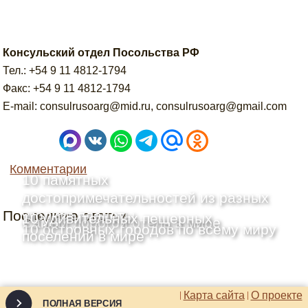
Консульский отдел Посольства РФ
Тел.: +54 9 11 4812-1794
Факс: +54 9 11 4812-1794
E-mail: consulrusoarg@mid.ru, consulrusoarg@gmail.com
Комментарии
10 памятных
достопримечательностей из разных
Последние статьи
уголков планеты
10 удивительных пещерных
Самый дорогой отель в мире
10 островных городов по всему миру
поселений в мире
Карта сайта
О проекте
ПОЛНАЯ ВЕРСИЯ